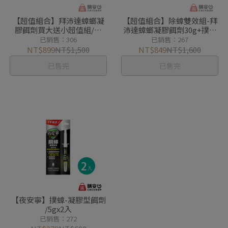
【超值組合】拜沛達蟑螂凝
【超值組合】除蟑雙效組-拜
膠餌劑買大送小超值組/買
沛達蟑螂凝膠餌劑30g+撲蟑
30g送12g
凝膠型餌劑5g
已銷售：306
已銷售：267
NT$899
NT$1,500
NT$849
NT$1,600
已售完
已售完
【夜安寧】撲蟑-凝膠型餌劑
/5gx2入
已銷售：272