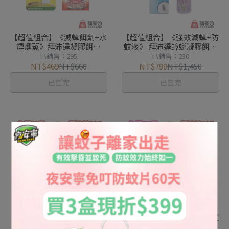
【超值組合】《滅蟑餌劑+水
【超值組合】《強效滅蟑+防
煙燻蒸》拜沛達凝膠餌劑
蚊液》 拜沛達蟑螂凝膠餌劑
12g+夜安寧速淨廣效水蒸煙
30g+森之浴薰衣草防蚊液
已銷售：295
已銷售：230
霧殺蟲劑
NT$469
NT$660
NT$799
NT$1,450
已售完
已售完
【超值組合】《強效滅蟑+防
【終極滅蟑+防蚊片】拜沛達
蚊片》拜沛達蟑螂凝膠餌劑
蟑螂凝膠餌劑30G+免叮防蚊