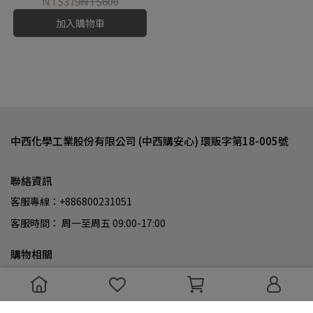
NT$379
NT$600
加入購物車
中西化學工業股份有限公司 (中西購安心) 環販字第18-005號
聯絡資訊
客服專線：+886800231051
客服時間： 周一至周五 09:00-17:00
購物相關
如何訂購
付款│ 配送│退換貨
隱私權│版權│免責
會員權益聲明