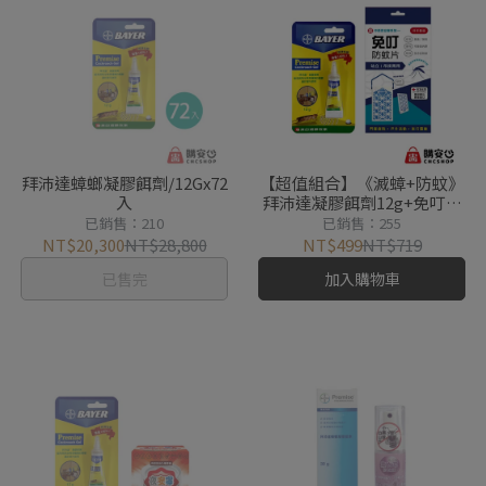
拜沛達蟑螂凝膠餌劑/12Gx72
【超值組合】《滅蟑+防蚊》
入
拜沛達凝膠餌劑12g+免叮防
蚊片30天
已銷售：210
已銷售：255
NT$20,300
NT$28,800
NT$499
NT$719
已售完
加入購物車