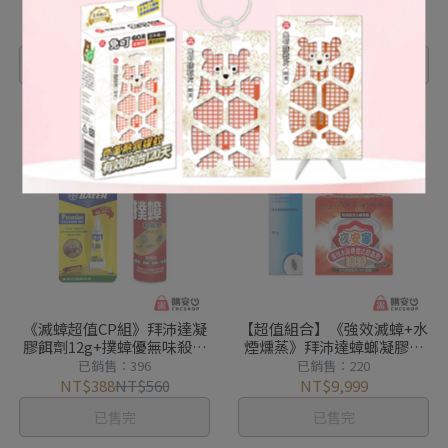
30g+免叮防蚊片30天
片100天
已銷售：210
已銷售：1
NT$1,150
NT$1,569
NT$899
NT$1,799
已售完
已售完
《滅蟑超值CP組》拜沛達凝
【超值組合】《強效滅蟑+水
膠餌劑12g+撲蟑優無味殺蟲
煙燻蒸》拜沛達蟑螂凝膠餌
劑(驅出致死)
劑30g+夜安寧速淨水蒸煙霧
已銷售：396
已銷售：220
殺蟲劑
NT$388
NT$560
NT$9,999
已售完
已售完