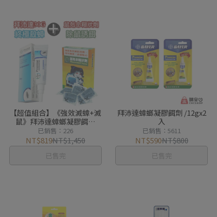
【超值組合】《強效滅蟑+滅
拜沛達蟑螂凝膠餌劑 /12gx2
鼠》拜沛達蟑螂凝膠餌劑
入
30g+鼠剋命糊狀劑100g
已銷售：226
已銷售：5611
NT$819
NT$1,450
NT$590
NT$800
已售完
已售完