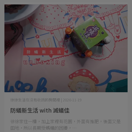
徐徐生活在沒有收訊的房間裡 | 2020-11-19
防蟻新生活 with 滅蟻佳
徐徐家住一樓，加上家裡有花園，外面有推肥，後面又是
田地，所以長期受螞蟻的困擾，⋯