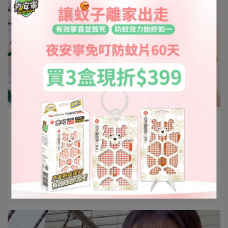
SOURIRE X SPCA | 2021-10-04
想要有效消滅螞蟻？快用滅蟻佳螞蟻餌劑，
中西化學除蟻專家！滅蟻佳螞蟻餌劑打擊螞
蟻不費力
滅蟻佳螞蟻餌劑 點我購買 嗨～大⋯
閱讀更多 ->