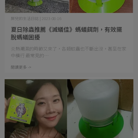
屏兒的生活日誌 | 2023-08-16
夏日除蟲推薦《滅蟻佳》螞蟻餌劑，有效擺
脫螞蟻困擾
炎熱潮濕的時節又來了，各類蚊蟲也不斷出沒，甚至在家
中橫行 最常見的⋯
閱讀更多 ->