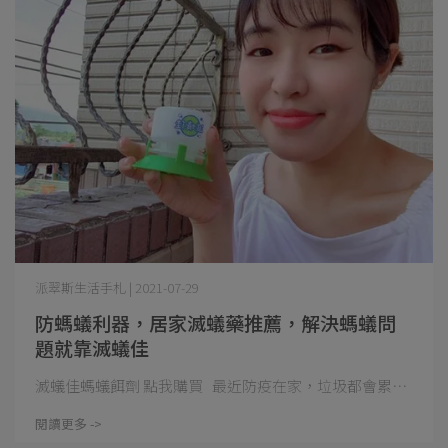
派翠斯生活手札 | 2021-07-29
防螞蟻利器，居家滅蟻藥推薦，解決螞蟻問
題就靠滅蟻佳
滅蟻佳螞蟻餌劑 點我購買 最近防疫在家，垃圾都會累⋯
閱讀更多 ->