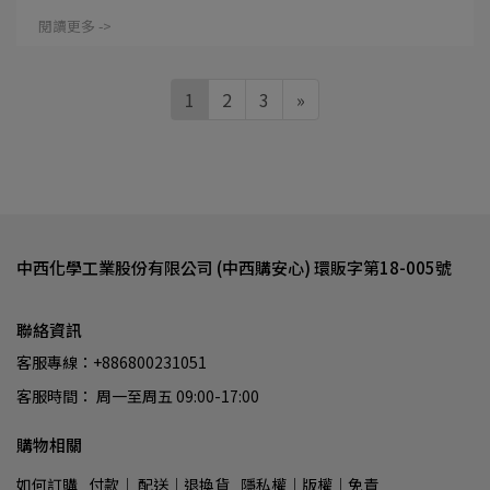
閱讀更多 ->
1
2
3
»
中西化學工業股份有限公司 (中西購安心) 環販字第18-005號
聯絡資訊
客服專線：+886800231051
客服時間： 周一至周五 09:00-17:00
購物相關
如何訂購
付款│ 配送│退換貨
隱私權│版權│免責