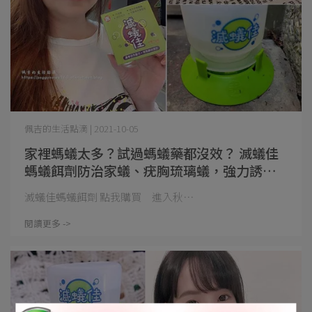
佩吉的生活點滴 | 2021-10-05
家裡螞蟻太多？試過螞蟻藥都沒效？ 滅蟻佳
螞蟻餌劑防治家蟻、疣胸琉璃蟻，強力誘引
全窩滅
滅蟻佳螞蟻餌劑 點我購買 進入秋⋯
閱讀更多 ->