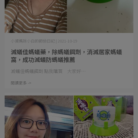
小資媽咪小白的節儉日記 | 2021-10-19
滅蟻佳螞蟻藥，除螞蟻餌劑，消滅居家螞蟻
窩，成功滅蟻防螞蟻推薦
滅蟻佳螞蟻餌劑 點我購買 大家好⋯
閱讀更多 ->