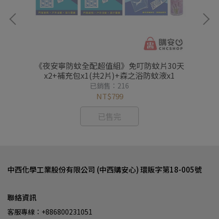
叮防
《夜安寧防蚊全配超值組》免叮防蚊片30天
【
x2+補充包x1(共2片)+森之浴防蚊液x1
已銷售：216
NT$799
已售完
中西化學工業股份有限公司 (中西購安心) 環販字第18-005號
聯絡資訊
客服專線：+886800231051