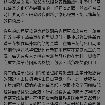
蓬勃發展之際，家父因緣際會曾轟轟烈烈地參與了當
代蓪草文化所帶給臺灣的一場經濟奇蹟。並為符合當
時世界潮流，研發改良創新了染色配方，提高蓪草花
的價值感。
從單純的蓪草紙買賣跨足到染色蓪草紙之買賣，並自
行改良手工藝蓪草花造型與設計，最後成為當時新竹
蓪草花製作與外銷的領導企業。在蓪草花的出口高峰
時期曾經造就整個新竹市新莊里蓪草花家庭代工的盛
況，每天有專人穿梭在村莊內發放做花材料，與收回
完成之蓪草花回廠內檢視、包裝、裝貨櫃然後⼝口。
從中西蓪草花出口的形態也顯現出整個產業升級態勢
的縮影，由最初單純出口白草紙材料，進一步轉為加
工增加附加價值的染色蓪草紙，到最後為了因應時代
趨勢而改良染色配方，研發出獨步全球防火防霉的染
色蓪草紙技術，不僅符合當時世界各國崇尚天然素材
的概念，其改良的配方也使得自然素材所特有的軟質