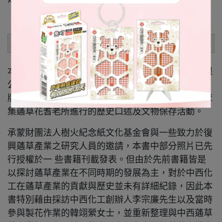
內容簡介：
本書所使⽤之照⽚與圖⽂皆為中西化學工業股份有限
公司所有，其於民國七十年之後陸續整理並規劃出
版，自民國九十一年起參與由關帝廟文化基⾦金會聚
集蓪草花耆老所進行的歷史口述及文物保存活動。
承蒙財團法人樹火紀念紙文化基金會與一些致力於復
興蓪草產業之研究人員的邀請，本書中部分照片已先
行授權於一 些書籍刊載發表。但由於先前書籍皆是
以探討蓪草產業在不同時期的發展為主，對於中西化
工在蓪草產業的貢獻與歷史並未有詳細紀錄，因此本
書特別藉由採訪中西化工創辦人李宗廉先生以及當時
參與製花作業的韓翊縈女士，並重新整理與中西蓪草