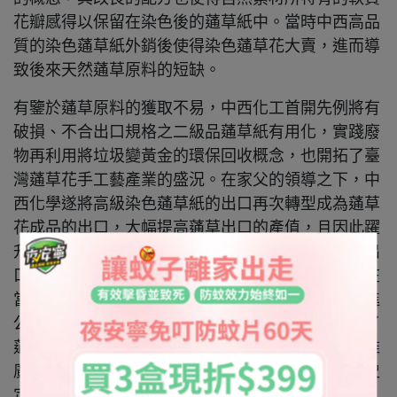
花瓣感得以保留在染色後的蓪草紙中。當時中西高品
質的染色蓪草紙外銷後使得染色蓪草花大賣，進而導
致後來天然蓪草原料的短缺。
有鑒於蓪草原料的獲取不易，中西化工首開先例將有
破損、不合出口規格之二級品蓪草紙有⽤化，實踐廢
物再利用將垃圾變黃金的環保回收概念，也開拓了臺
灣蓪草花手工藝產業的盛況。在家父的領導之下，中
西化學遂將高級染色蓪草紙的出口再次轉型成為蓪草
花成品的出口，大幅提高蓪草出口的產值，且因此躍
升當時臺灣外銷四百大優良企業名單中。當時蓪草出
口為臺灣外銷名單上的獨立項目，可見蓪草花出口在
當時為國家賺取外匯的重要性。1982年受家父召喚進
公司服務，為協助蓪草花之外銷拓展，遂拍攝整理了
蓪草花一系列製作過程的照⽚作為輔助通草花外銷推
廣介紹⽤，同時也為中西化工在臺灣蓪草史上的歷史
定位做個交代。