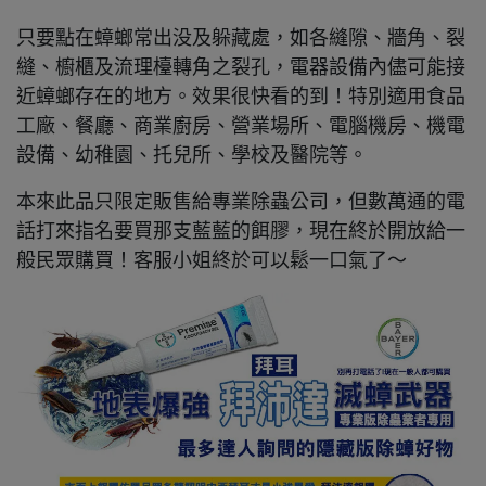
只要點在蟑螂常出没及躲藏處，如各縫隙、牆角、裂
縫、櫥櫃及流理檯轉角之裂孔，電器設備內儘可能接
近蟑螂存在的地方。效果很快看的到！特別適用食品
工廠、餐廳、商業廚房、營業場所、電腦機房、機電
設備、幼稚園、托兒所、學校及醫院等。
本來此品只限定販售給專業除蟲公司，但數萬通的電
話打來指名要買那支藍藍的餌膠，現在終於開放給一
般民眾購買！客服小姐終於可以鬆一口氣了～