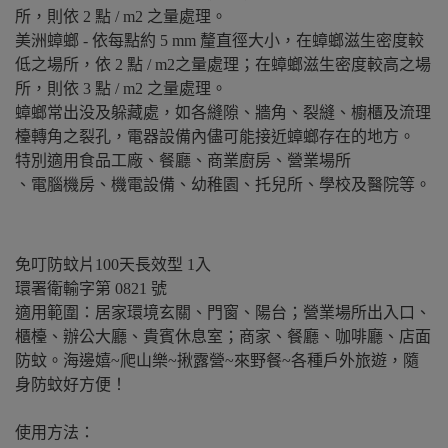
所，則依 2 點 / m2 之量處理。
美洲蟑螂 - 依每點約 5 mm 釐直徑大小，在蟑螂滋生密度較
低之場所，依 2 點 / m2之量處理；在蟑螂滋生密度較高之場
所，則依 3 點 / m2 之量處理。
蟑螂常出没及躲藏處，如各縫隙、牆角、裂縫、櫥櫃及流理
檯轉角之裂孔，電器設備內儘可能接近蟑螂存在的地方。
特別適用食品工廠、餐廳、商業廚房、營業場所
、電腦機房、機電設備、幼稚園、托兒所、學校及醫院等。
免叮防蚊片100天長效型 1入
環署衛輸字第 0821 號
適用範圍：居家環境玄關、門窗、陽台；營業場所出入口、
櫃檯、辦公大廳、貴賓休息室；商家、餐廳、咖啡廳、店面
防蚊。海邊嬉~爬山樂~揪露營~來野餐~各種戶外旅遊，隨
身防蚊好方便！
使用方法：