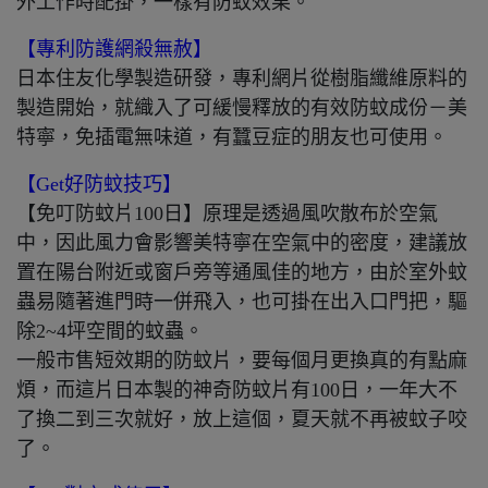
外工作時配掛，一樣有防蚊效果。
【專利防護網殺無赦】
日本住友化學製造研發，專利網片從樹脂纖維原料的
製造開始，就織入了可緩慢釋放的有效防蚊成份－美
特寧，免插電無味道，有蠶豆症的朋友也可使用。
【Get好防蚊技巧】
【免叮防蚊片100日】原理是透過風吹散布於空氣
中，因此風力會影響美特寧在空氣中的密度，建議放
置在陽台附近或窗戶旁等通風佳的地方，由於室外蚊
蟲易隨著進門時一併飛入，也可掛在出入口門把，驅
除2~4坪空間的蚊蟲。
一般市售短效期的防蚊片，要每個月更換真的有點麻
煩，而這片日本製的神奇防蚊片有100日，一年大不
了換二到三次就好，放上這個，夏天就不再被蚊子咬
了。