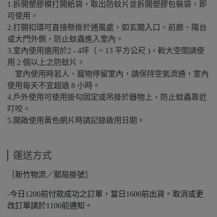
1.拆開塑膠模打開紙袋，取出防蚊片並拆開塑膠包裝袋，即
可使用。
2.打開扣環可直接懸掛於通風處，如玄關入口、前廊、陽台
或大門外側，防止蚊蟲進入室內。
3.室內使用適用於2 - 4坪（ = 13 平方公尺 )，較大空間請使
用 2 個以上之防蚊片。
室內使用時若人、寵物停留室內，請保持空氣流通，室內
使用每天不宜超過 8 小時。
4.戶外使用可使用掛勾固定或吊掛於器物上，防止蚊蟲靠近
叮咬。
5.開啟使用黃色網片時請記錄啟用日期。
運送方式
［新竹物流／郵局掛號］
-今日1200前付款成功之訂單，當日1600前出貨。取消或更
改訂單請於1100前通知。