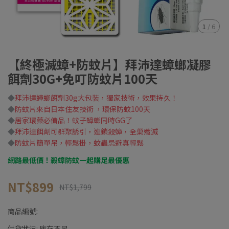
1
/
6
【終極滅蟑+防蚊片】拜沛達蟑螂凝膠
餌劑30G+免叮防蚊片100天
◆
拜沛達蟑螂餌劑30g大包裝，獨家技術，效果持久！
◆
防蚊片來自日本住友技術 ，環保防蚊100天
◆
居家環藥必備品！蚊子蟑螂同時GG了
◆
拜沛達餌劑可群聚誘引，連鎖殺蟑，全巢殲滅
◆
防蚊片簡單吊，輕鬆掛，蚊蟲忌避真輕鬆
網路最低價！殺蟑防蚊一起購足最優惠
NT$899
NT$1,799
商品編號:
供貨狀況:
庫存不足