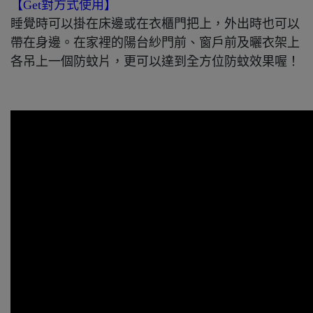
【Get對方式使用】
睡覺時可以掛在床邊或在衣櫃門把上，外出時也可以
帶在身邊。在家裡的陽台紗門前、窗戶前及曬衣架上
各吊上一個防蚊片，更可以達到全方位防蚊效果喔！