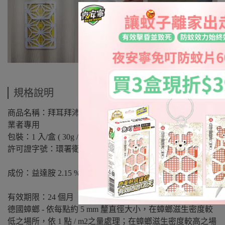
規格說明
商品名稱：拜耳拜沛達蟑螂凝膠餌劑(30g-1入)-專業版除蟲
業者專用
包裝：1 入/盒 ( 30g / pcs)
許可證字號：環署衛輸字第 0697號
成份：益達胺 2.15 %w/w
有效期限：24 個月
德國蟑螂 - 依每點約 5 mm 釐直徑大小，在蟑螂滋生密度較
低之場所，依 1 點 / m2之量處理；在蟑螂滋生密度較高之場