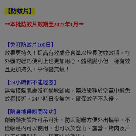
【防蚊片】
**本批防蚊片效期至2022年1月**
【免叮防蚊片100日】
效果更持久！提高有效成分含量以增長防蚊效期，在
外觀的輕巧便利上也更加用心，體積變小但一樣有效
且更加持久，乎你變無蚊！
【24小時都不能輕忽】
無需接觸肌膚沒有過敏顧慮，藥效緩釋於空氣中避免
蚊蟲接近，24小時日夜無休，確保蚊子不入侵。
【隨身攜帶瞬間發功】
創新懸掛設計可吊可掛，防雨耐曬方便外出攜帶，不
僅帳蓬內可以使用，也可以於登山、露營、烤肉及戶