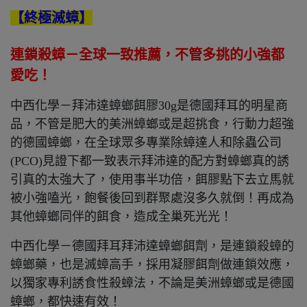
【終極滅蟑】
連鎖殺蟑－全球一致推薦，不管多挑的小強都
愛吃！
中西化學－拜沛達蟑螂餌膠30g是德國拜耳的明星商
品，不管是肥大的美洲蟑螂或是超挑食，行動力超強
的德國蟑螂，在全球眾多專業除蟑達人和除蟲公司
(PCO)見證下都一致表示拜沛達的配方對蟑螂真的誘
引真的太強大了，使用事半功倍，餌膠點下去立馬就
被小強嗑光，飽餐後回到群聚處沒多久就倒！再成為
其他蟑螂同伴的餌食，造成全巢死光光！
中西化學－德國拜耳拜沛達蟑螂餌劑，是連鎖殺蟑的
蟑螂藥，也是滅蟑高手，採用凝膠餌劑做連鎖效應，
以獨家專利誘食性殺蟑法，不論是美洲蟑螂或是德國
蟑螂，都快速有效！