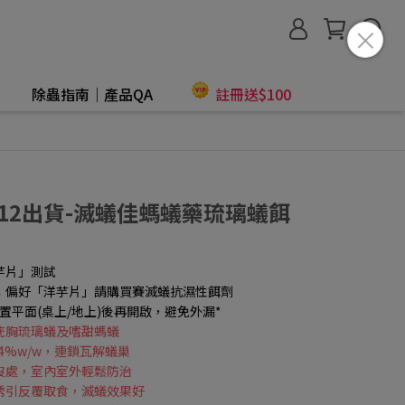
除蟲指南│產品QA
註冊送$100
/12出貨-滅蟻佳螞蟻藥琉璃蟻餌
芋片」測試
；偏好「洋芋片」請購買賽滅蟻抗濕性餌劑
置平面(桌上/地上)後再開啟，避免外漏*
疣胸琉璃蟻及嗜甜螞蟻
4%w/w，連鎖瓦解蟻巢
沒處，室內室外輕鬆防治
誘引反覆取食，滅蟻效果好