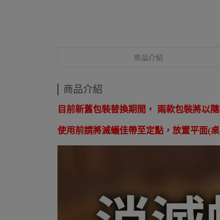
商品介紹
商品介紹
目前新舊包裝替換期間， 兩款包裝將以
使用前請將滅蟻佳帶至定點，放置平面(桌