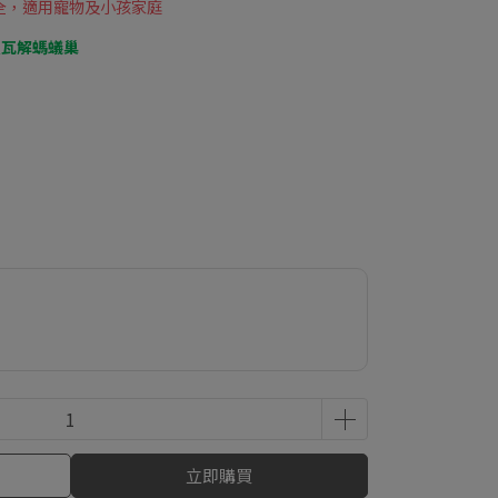
全，適用寵物及小孩家庭
鎖瓦解螞蟻巢
立即購買