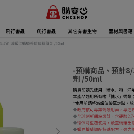
飛行害蟲
爬行害蟲
其它有害生物
器材與書籍
2出貨-滅蟻佳螞蟻藥琉璃蟻餌劑 /50ml
-預購商品、預計8
劑 /50ml
購買前請先使用「糖水」和「洋
本產品適用所有嗜「糖水」螞蟻
*使用前請將滅蟻佳帶至定點，放
◆
政府核可專業螞蟻用藥，專治
◆
全球創新餌站設計，含硼酸2.7
◆
環保可重覆使用，放置螞蟻出
◆
蟻界權威調配特殊配方，強力