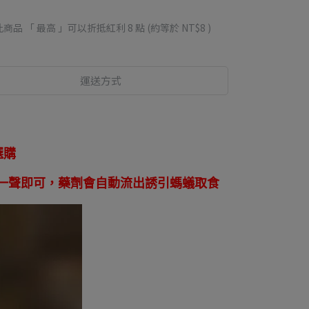
此商品 「 最高 」可以折抵紅利
8
點 (約等於
NT$8
)
運送方式
選購
卡一聲即可，藥劑會自動流出誘引螞蟻取食