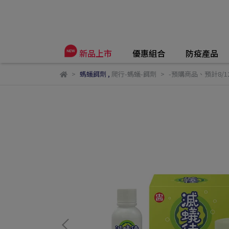
優惠組合
防疫產品
新品上市
螞蟻餌劑
,
爬行-螞蟻-餌劑
-預購商品、預計8/1