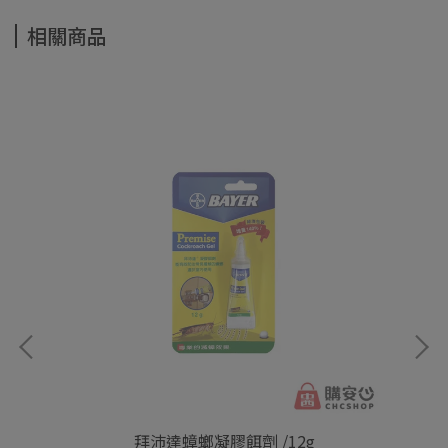
相關商品
達凝
拜沛達蟑螂凝膠餌劑 /12g