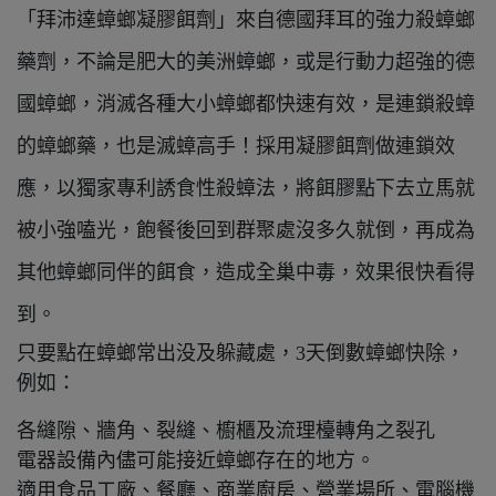
「拜沛達蟑螂凝膠餌劑」來自德國拜耳的強力殺蟑螂
藥劑，不論是肥大的美洲蟑螂，或是行動力超強的德
國蟑螂，消滅各種大小蟑螂都快速有效，是連鎖殺蟑
的蟑螂藥，也是滅蟑高手！採用凝膠餌劑做連鎖效
應，以獨家專利誘食性殺蟑法，將餌膠點下去立馬就
被小強嗑光，飽餐後回到群聚處沒多久就倒，再成為
其他蟑螂同伴的餌食，造成全巢中毒，效果很快看得
到。
只要點在蟑螂常出没及躲藏處，3天倒數蟑螂快除，
例如：
各縫隙、牆角、裂縫、櫥櫃及流理檯轉角之裂孔
電器設備內儘可能接近蟑螂存在的地方。
適用食品工廠、餐廳、商業廚房、營業場所、電腦機