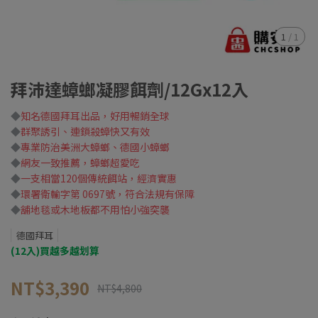
1
/
1
拜沛達蟑螂凝膠餌劑/12Gx12入
◆
知名德國拜耳出品，好用暢銷全球
◆
群聚誘引、連鎖殺蟑快又有效
◆
專業防治美洲大蟑螂、德國小蟑螂
◆
網友一致推薦，蟑螂超愛吃
◆
一支相當120個傳統餌站，經濟實惠
◆
環署衛輸字第 0697號，符合法規有保障
◆
舖地毯或木地板都不用怕小強突襲
德國拜耳
(12入)買越多越划算
NT$3,390
NT$4,800