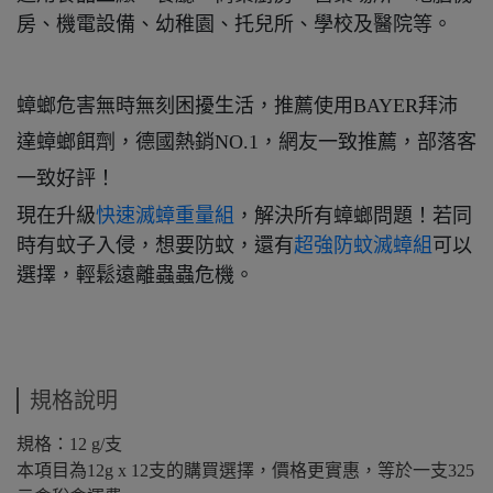
房、機電設備、幼稚園、托兒所、學校及醫院等。
蟑螂危害無時無刻困擾生活，推薦使用BAYER拜沛
達蟑螂餌劑，德國熱銷NO.1，網友一致推薦，部落客
一致好評！
現在升級
快速滅蟑重量組
，解決所有蟑螂問題！若同
時有蚊子入侵，想要防蚊，還有
超強防蚊滅蟑組
可以
選擇，輕鬆遠離蟲蟲危機。
規格說明
規格：12 g/支
本項目為12g x 12支的購買選擇，價格更實惠，等於一支325