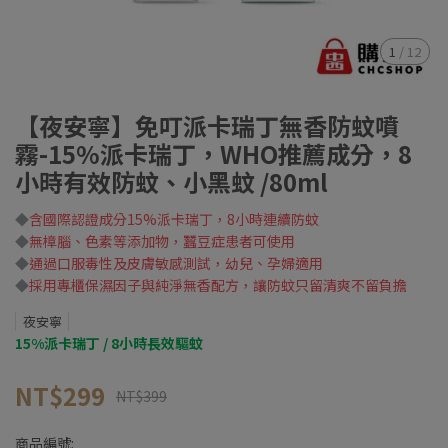
1
/
12
【夜安寧】免叮派卡瑞丁無香防蚊噴
霧-15%派卡瑞丁，WHO推薦成分，8
小時有效防蚊、小黑蚊 /80ml
◆
含國際認證成分15%派卡瑞丁，8小時連續防蚊
◆
無樟腦、色素等添加物，蠶豆症患者可使用
◆
通過口服毒性及皮膚敏感測試，幼兒、孕婦適用
◆
採用專櫃保濕因子與純淨無香配方，讓防蚊只留清爽不留負擔
夜安寧
15%派卡瑞丁 / 8小時長效驅蚊
NT$299
NT$399
商品編號: