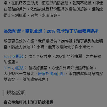
嫩，在肌膚表面形成一道隱形的防護層，乾爽不黏膩，即便
在悶熱的戶外，依然能感受那份難得的透氣與舒適，讓防蚊
從此告別厚重，只留下水潤清爽。
長效防禦，雙軌並進：20% 派卡瑞丁防蚊噴霧系列
想要更長效的守護？我們還提供了
20%派卡瑞丁系列防蚊噴
霧
，防護力長達 12 小時，能有效阻隔蚊子與小黑蚊。
80ml 大瓶裝
： 適合全家共享，居家出門前噴灑，建立長效
防護罩。
30ml 小瓶裝
： 輕巧好攜帶，方便戶外流汗後隨時補噴。
大小規格一次帶走，
居家外出兩用組
，事前防禦與隨身補擦
雙管齊下，讓防護零死角！
規格說明
夜安寧免叮派卡瑞丁防蚊噴霧