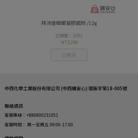
時、
拜沛達蟑螂凝膠餌劑 /12g
【
已銷售：1002
NT$299
已售完
中西化學工業股份有限公司 (中西購安心) 環販字第18-005號
聯絡資訊
客服專線：+886800231051
客服時間： 周一至周五 09:00-17:00