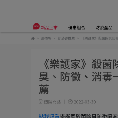
優惠組合
防疫產品
新品上市
部落格
部落客推薦
《樂護家》殺菌除臭防
《樂護家》殺菌
臭、防黴、消毒
薦
烈陽問路
2022-03-30
點我購買
樂護家殺菌除臭防黴噴霧