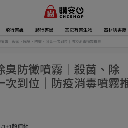
飛行害蟲
爬行害蟲
其它有害生物
器材與書籍
黴噴霧│殺菌、除臭、防黴、消毒一次到位│防疫消毒噴霧推薦
除臭防黴噴霧│殺菌、除
一次到位│防疫消毒噴霧
/1+1超值組