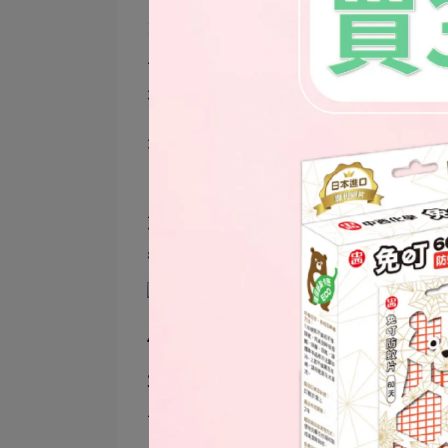
1包粒劑搭配1公升的水 (半包粒劑+樂護
可以用於
手部、母嬰用品、兒童餐具
有養寵物的家庭使用
先清潔物品表面，將消毒液噴灑於物
就像烈陽家擺放的原木置物架，為了
臭防霉噴霧
，將細菌病毒滅光光
400ppm濃度
2包粒劑搭配1公升的水 (1包粒劑+樂護
可以用於
地板、天花板、織品(沙發/