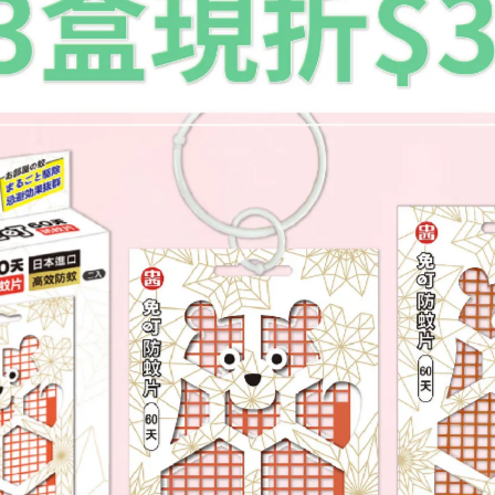
家500ML噴瓶)
、寶寶玩具、貓窩、狗籠
等，適合家裡有小孩的家庭，或
品表面，待自然風乾即可
做好居家消毒，現在除了擦拭灰塵，還會噴灑
樂護家-殺菌
家500ML噴瓶)
衣物)、浴室、桌椅、門把、牆壁、儲藏室、大廳、通道、