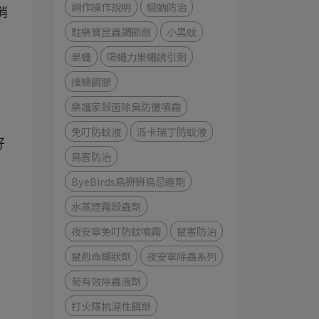
網作操作說明
蛾蚋防治
消
駐樂寶昆蟲調節劑
小黑蚊
果蠅
吸蠅力果蠅誘引劑
撲蟑餌膠
樂護家殺菌除臭防黴噴霧
免叮防蚊液
派卡瑞丁防蚊液
好
鳥害防治
ByeBirds鳥掰掰鳥忌避劑
水蒸煙霧殺蟲劑
夜安寧免叮防蚊噴霧
鼠害防治
鼠剋命糊狀劑
夜安寧除蟲系列
菊有效除蟲液劑
打火隊抗濕性餌劑