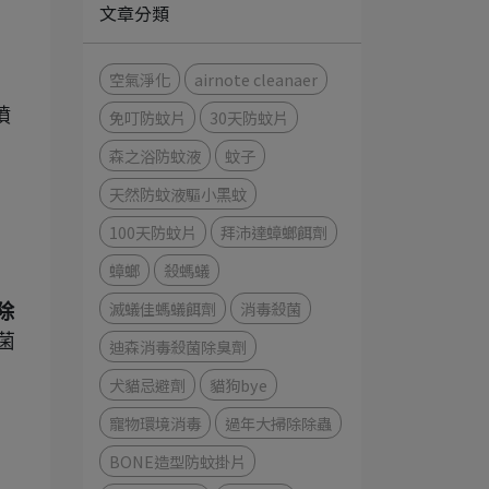
文章分類
空氣淨化
airnote cleanaer
噴
免叮防蚊片
30天防蚊片
森之浴防蚊液
蚊子
天然防蚊液驅小黑蚊
100天防蚊片
拜沛達蟑螂餌劑
蟑螂
殺螞蟻
滅蟻佳螞蟻餌劑
消毒殺菌
除
菌
迪森消毒殺菌除臭劑
犬貓忌避劑
貓狗bye
寵物環境消毒
過年大掃除除蟲
BONE造型防蚊掛片