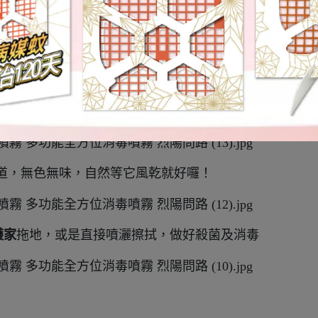
均勻噴灑、拖洗或擦拭清理表面
洗的，就可以噴
樂護家-殺菌除臭防霉噴霧
，不僅能
消毒
，
道，無色無味，自然等它風乾就好囉！
護家
拖地，或是直接噴灑擦拭，做好殺菌及消毒