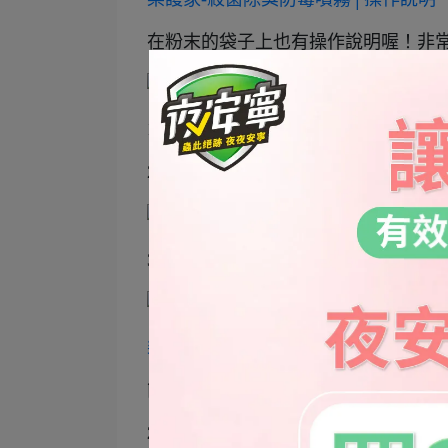
在粉末的袋子上也有操作說明喔！非
1.打開樂護家粒劑
2.倒入裝滿自來水的容器中
3.輕輕搖晃使粒劑溶解就可以使用囉
樂護家-殺菌除臭防霉噴霧│稀釋濃度
簡單來說，200ppm是給
寵物和小孩的
200ppm濃度