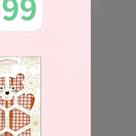
霧，大人小孩都適⋯
是
除
車