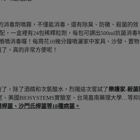
的消毒劑噴霧，不僅能消毒，還有除臭、防黴、殺菌的效
配，一盒裡有24包稀釋粒劑，每包可調出500ml抗菌消毒
噴噴消毒囉！每周花10幾分鐘噴灑家中家具、沙發、置物
菌了，真的非常方便呢！
液了，除了酒精和次氯酸水，烈陽這次嘗試了
樂護家-殺菌
、美國BIOSYSTEMS實驗室、台灣嘉南藥理大學…等抑
桿菌、沙門氏桿菌等18種病菌。