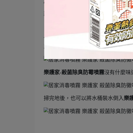
庫等
將處理區域清潔乾淨後，以稀釋溶液
像是沙發、窗簾，平時是不會很常清
能
除臭、防黴
，很方便呢！
樂護家-殺菌除臭防霉噴霧
沒有什麼味
掃完地後，也可以將水桶裝水倒入
樂