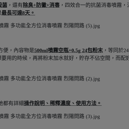
殺菌
，還有
除臭+防黴+消毒
，四效合一的抗菌消毒噴霧，
果
最長可達8天。
方便，內容物是
500ml噴霧空瓶+0.5g 24包粉末
，等同於24
升，想要用的時候，再將粉末加水就好，貯存不佔空間，而配
地都有詳細
操作說明、稀釋濃度、使用方法。