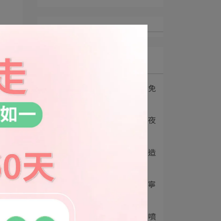
最新文章
1
戶外咖最強後盾！夜安寧免
叮派卡瑞丁噴霧開⋯
2
育兒神物推薦｜中西化學夜
安寧免叮防蚊液：⋯
3
居家除蟲推薦使用台灣製造
「夜安寧系列產品⋯
4
無煙無臭居家除蟲│夜安寧
殺蟲品牌系列│中⋯
5
夜安寧免叮派卡瑞丁防蚊噴