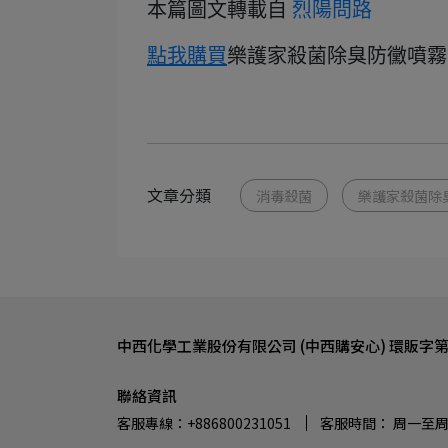
本
篇圖文轉載自
烈陽問路
點我購買
樂護家殺菌除臭防黴噴霧
文章分類
消毒殺菌
樂護家殺菌除
中西化學工業股份有限公司 (中西購安心) 環販字第1
聯絡資訊
客服專線：+886800231051
客服時間： 周一至周五 0