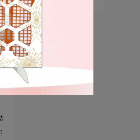
霧，大人小孩都適⋯
法
也