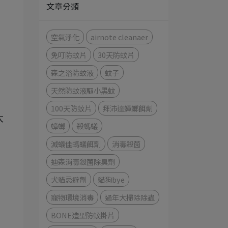
文章分類
空氣淨化
airnote cleanaer
免叮防蚊片
30天防蚊片
森之浴防蚊液
蚊子
天然防蚊液驅小黑蚊
100天防蚊片
拜沛達蟑螂餌劑
太
蟑螂
殺螞蟻
滅蟻佳螞蟻餌劑
消毒殺菌
迪森消毒殺菌除臭劑
犬貓忌避劑
貓狗bye
寵物環境消毒
過年大掃除除蟲
BONE造型防蚊掛片