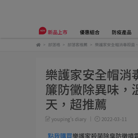
優惠組合
防疫產品
新品上市
部落格
部落客推薦
樂護家安全帽消毒殺菌、
樂護家安全帽消
簾防黴除異味，溫
天，超推薦
youping's diary
2022-03-11
點我購買
樂護家殺菌除臭防黴噴