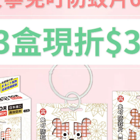
霧，但市面上都有香味，如果淡淡的或是香味我們喜歡就
家就隨手噴個2 3下，結果我老公粉刺痘痘的情況真的有
代表他是真的有效可以減少安全帽上細菌的滋生
他們家沙發很有意見，很塑膠帆布感的貓抓布材質都不知
濕布擦拭也不容易乾，我的家也沒有吸塵器，就很頭痛
開始這邊癢那邊癢，洗靠枕套會好一點，但我都覺得沙發
固定噴一下，幫沙發殺菌除臭，今年夏天應該就不癢了