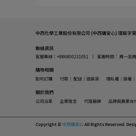
中西化學工業股份有限公司 (中西購安心) 環販字第1
聯絡資訊
客服專線：+886800231051
客服時間： 周一至周五 0
購物相關
如何訂購
付款│ 配送│退換貨
隱私權│版權│
關於我們
公司沿革
企業理念
代理廠牌
品牌與異業合
Copyright ©
中西購安心
All Rights Reserved.
Desi