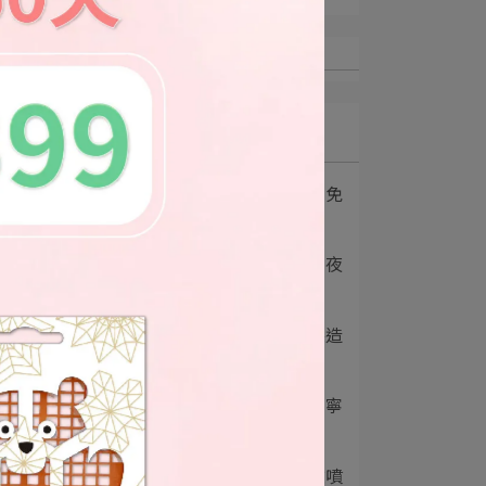
算
下
最新文章
1
戶外咖最強後盾！夜安寧免
叮派卡瑞丁噴霧開⋯
2
育兒神物推薦｜中西化學夜
安寧免叮防蚊液：⋯
道
3
居家除蟲推薦使用台灣製造
「夜安寧系列產品⋯
本
4
無煙無臭居家除蟲│夜安寧
殺蟲品牌系列│中⋯
5
夜安寧免叮派卡瑞丁防蚊噴