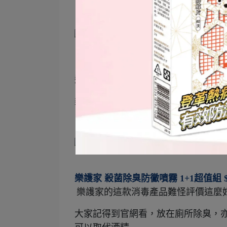
▲一樣每週居家清潔時也會噴到窗簾
這款窗簾布又是比較厚、可以遮光的
樂護家噴的噴霧顆粒夠細、又廣，窗
樂護家 殺菌除臭防黴噴霧 1+1超值組 $
樂護家的這款消毒產品難怪評價這麼
大家記得到官網看，放在廁所除臭，