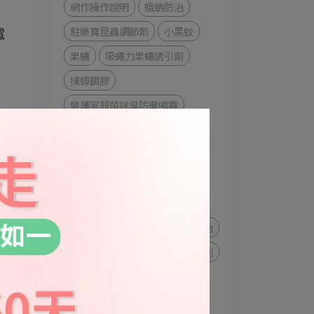
網作操作說明
蛾蚋防治
駐樂寶昆蟲調節劑
小黑蚊
電
果蠅
吸蠅力果蠅誘引劑
撲蟑餌膠
樂護家殺菌除臭防黴噴霧
免叮防蚊液
派卡瑞丁防蚊液
鳥害防治
ByeBirds鳥掰掰鳥忌避劑
水蒸煙霧殺蟲劑
夜安寧免叮防蚊噴霧
鼠害防治
鼠剋命糊狀劑
夜安寧除蟲系列
菊有效除蟲液劑
打火隊抗濕性餌劑