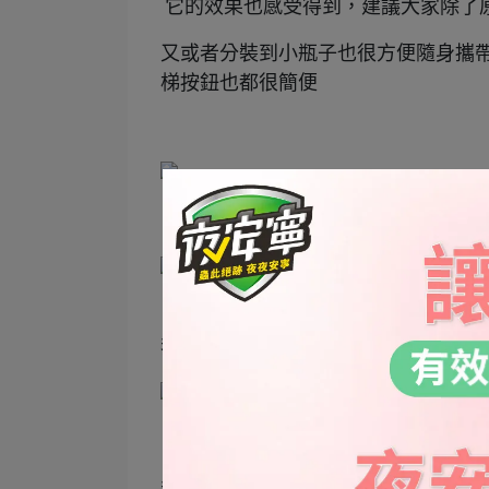
它的效果也感受得到，建議大家除了
又或者分裝到小瓶子也很方便隨身攜
梯按鈕也都很簡便
▲內容物就是噴霧瓶配上24包的粒劑
▲包裝上有非常詳細的使用說明，大
我自己是500cc的水配一包粒劑，一
▲第一個用法是噴安全帽，因為我老