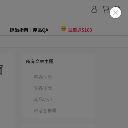
除蟲指南│產品QA
註冊送$100
所有文章主題
窗
害蟲生態
除蟲知識
產品Q&A
部落客推薦