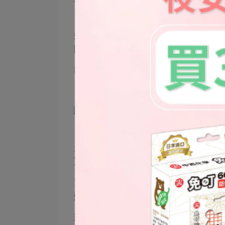
我就要找那種可以消毒殺菌的織物噴
了，偏偏我們不喜歡又很重
這次就直接放在玄關安全帽櫃上，回到
降欸
我是感覺頭皮不會這麼容易癢，所以
▲再來我跟先生住一起後，一直對於
怎麼清潔
頂多靠枕套可以拆下來，沙發本體拿
夏天的時候在沙發上待太久，我就會
體才是問題
現在有樂護家噴霧，每週居家清潔時