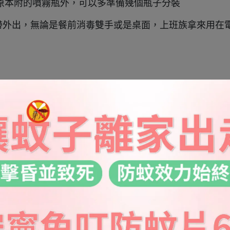
原本附的噴霧瓶外，可以多準備幾個瓶子分裝
帶外出，無論是餐前消毒雙手或是桌面，上班族拿來用在
，粒劑很快就溶於水
家一定要針對想使用的地方去做濃度的調配
般居家消毒跟防霉
公額頭髮際線的地方都會莫名長粉刺痘痘，他就會很不爽