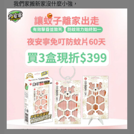
我們家搬新家沒什麼小強，
但垃圾桶旁常有果蠅出沒，
讓妮相當困擾，所以妮用來噴垃圾桶處，
果蠅就沒再來訪
而且沒有刺鼻油味，
即有顯著效果，讓除蟲輕鬆有效又簡單！
噴立淨氣霧殺蟲劑 /42.5g
， 多功能除蟲，
可以一次解決蚊子、蟑螂、螞蟻、跳蚤、
塵蟎等害蟲 ，氣霧可散布各處，