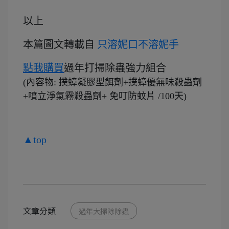
以上
本
篇圖文轉載自
只溶妮口不溶妮手
點我購買
過年打掃除蟲強力組合
(
內容物: 撲蟑凝膠型餌劑+撲蟑優無味殺蟲劑
+噴立淨氣霧殺蟲劑+ 免叮防蚊片 /100天)
▲top
文章分類
過年大掃除除蟲