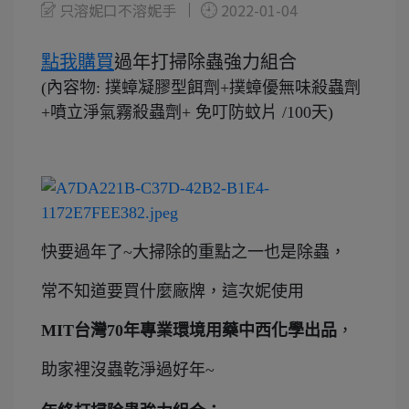
只溶妮口不溶妮手
2022-01-04
點我購買
過年打掃除蟲強力組合
(
內容物: 撲蟑凝膠型餌劑+撲蟑優無味殺蟲劑
+噴立淨氣霧殺蟲劑+ 免叮防蚊片 /100天)
快要過年了~大掃除的重點之一也是除蟲，
常不知道要買什麼廠牌，這次妮使用
MIT台灣70年專業環境用藥中西
化學
出品
，
助家裡沒蟲乾淨過好年~