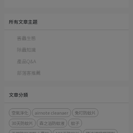
所有文章主題
害蟲生態
除蟲知識
產品Q&A
部落客推薦
文章分類
空氣淨化
airnote cleanaer
免叮防蚊片
30天防蚊片
森之浴防蚊液
蚊子