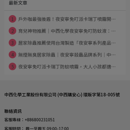
最新文章
1
戶外咖最強後盾！夜安寧免叮派卡瑞丁噴霧開⋯
2
育兒神物推薦｜中西化學夜安寧免叮防蚊液：⋯
3
居家除蟲推薦使用台灣製造「夜安寧系列產品⋯
4
無煙無臭居家除蟲│夜安寧殺蟲品牌系列│中⋯
5
夜安寧免叮派卡瑞丁防蚊噴霧，大人小孩都適⋯
中西化學工業股份有限公司 (中西購安心) 環販字第18-005號
聯絡資訊
客服專線：+886800231051
客服時間： 周一至周五 09:00-17:00