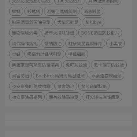
天然防蚊液驅小黑蚊
100天防蚊片
拜沛達蟑螂餌劑
蟑螂
殺螞蟻
滅蟻佳螞蟻餌劑
消毒殺菌
迪森消毒殺菌除臭劑
犬貓忌避劑
貓狗bye
寵物環境消毒
過年大掃除除蟲
BONE造型防蚊掛片
網作操作說明
蛾蚋防治
駐樂寶昆蟲調節劑
小黑蚊
果蠅
吸蠅力果蠅誘引劑
撲蟑餌膠
樂護家殺菌除臭防黴噴霧
免叮防蚊液
派卡瑞丁防蚊液
鳥害防治
ByeBirds鳥掰掰鳥忌避劑
水蒸煙霧殺蟲劑
夜安寧免叮防蚊噴霧
鼠害防治
鼠剋命糊狀劑
夜安寧除蟲系列
菊有效除蟲液劑
打火隊抗濕性餌劑