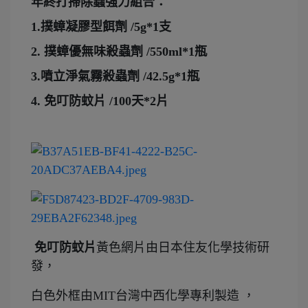
年終打掃除蟲強力組合：
1.撲蟑凝膠型餌劑 /5g*1支
2. 撲蟑優無味殺蟲劑 /550ml*1瓶
3.噴立淨氣霧殺蟲劑 /42.5g*1瓶
4. 免叮防蚊片 /100天*2片
免叮防蚊片
黃色網片由日本住友化學技術研
發，
白色外框由MIT台灣中西化學專利製造 ，