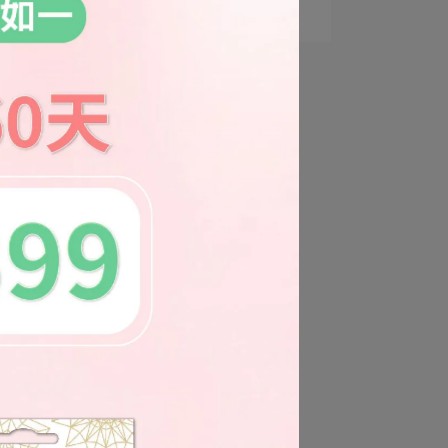
霧，大人小孩都適⋯