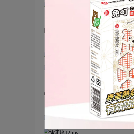
因為實在是太多了，我們就是能點就
蟑螂真的很愛拜沛達蟑螂凝膠餌劑，