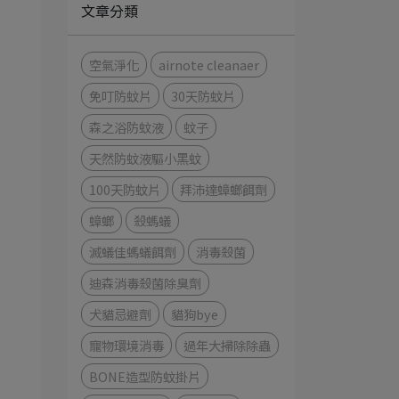
文章分類
空氣淨化
airnote cleanaer
免叮防蚊片
30天防蚊片
森之浴防蚊液
蚊子
天然防蚊液驅小黑蚊
100天防蚊片
拜沛達蟑螂餌劑
蟑螂
殺螞蟻
滅蟻佳螞蟻餌劑
消毒殺菌
迪森消毒殺菌除臭劑
犬貓忌避劑
貓狗bye
寵物環境消毒
過年大掃除除蟲
BONE造型防蚊掛片