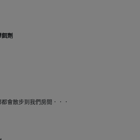
膠餌劑
螂都會散步到我們房間．．．