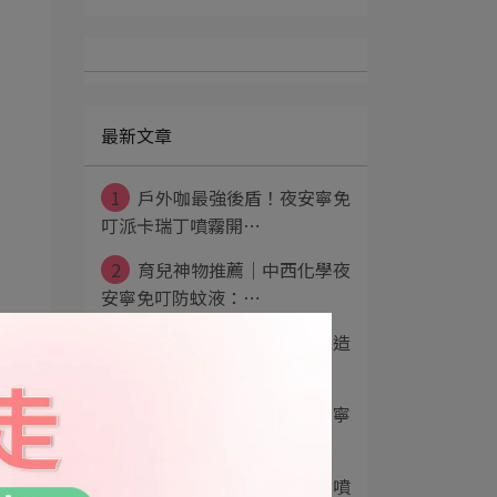
最新文章
1
戶外咖最強後盾！夜安寧免
叮派卡瑞丁噴霧開⋯
2
育兒神物推薦｜中西化學夜
安寧免叮防蚊液：⋯
3
居家除蟲推薦使用台灣製造
「夜安寧系列產品⋯
4
無煙無臭居家除蟲│夜安寧
殺蟲品牌系列│中⋯
5
夜安寧免叮派卡瑞丁防蚊噴