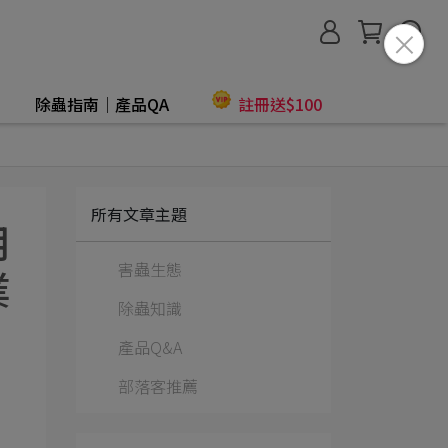
除蟲指南│產品QA
註冊送$100
所有文章主題
用
害蟲生態
業
除蟲知識
產品Q&A
部落客推薦