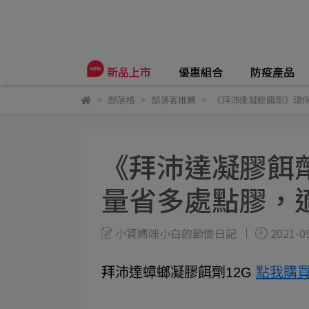
優惠組合
防疫產品
新品上市
部落格
部落客推薦
《拜沛達凝膠餌劑》環
《拜沛達凝膠餌
量省多處點膠，
小資媽咪小白的節儉日記
2021-0
拜沛達蟑螂凝膠餌劑12G
點我購