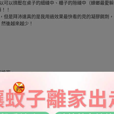
以可以擠壓在桌子的細縫中、櫃子的隙縫中（蟑螂最愛躲
藥！！
，但是拜沛達真的是我用過效果最快看的見的凝膠餌劑，
，然後越來越少！
我娘家，
除蟑螂
幫忙維護一下環境哈哈