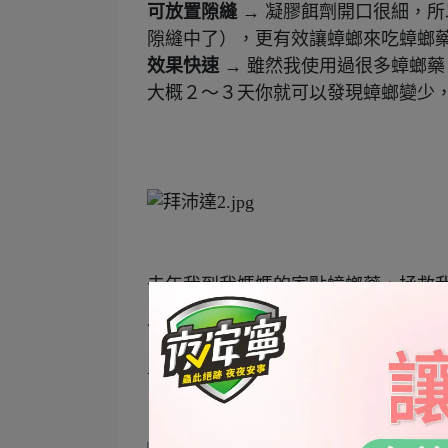
可放置隙縫 →
凝膠餌劑開口很細，所
隙縫中了），更有效讓蟑螂來吃蟑螂
效果快速 →
雖然我使用過很多蟑螂藥
大概２～３天你就可以發現蟑螂變少
去年我到我媽媽的家點蟑螂藥，拯救
今年來幫我某位認識的人的早餐店剷
畢竟秋田哥有時候會去那家早餐店，