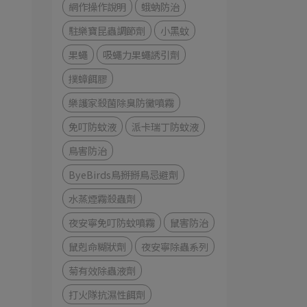
網作操作說明
蛾蚋防治
駐樂寶昆蟲調節劑
小黑蚊
果蠅
吸蠅力果蠅誘引劑
撲蟑餌膠
樂護家殺菌除臭防黴噴霧
免叮防蚊液
派卡瑞丁防蚊液
鳥害防治
ByeBirds鳥掰掰鳥忌避劑
水蒸煙霧殺蟲劑
夜安寧免叮防蚊噴霧
鼠害防治
鼠剋命糊狀劑
夜安寧除蟲系列
菊有效除蟲液劑
打火隊抗濕性餌劑