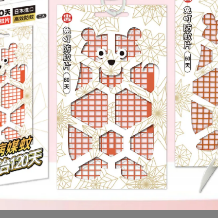
點
馬上就來吃了
！