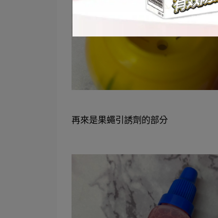
再來是果蠅引誘劑的部分