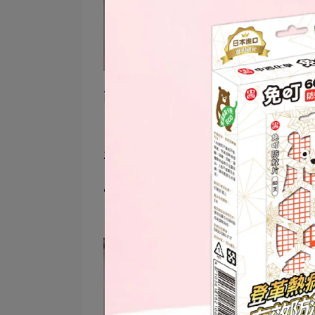
而且仔細看蘋果誘捕器內部是漏斗狀
為什麼要這樣設計呢？
原來是要讓果蠅們只能住進去卻逃不