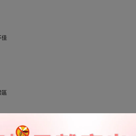
不佳
候區