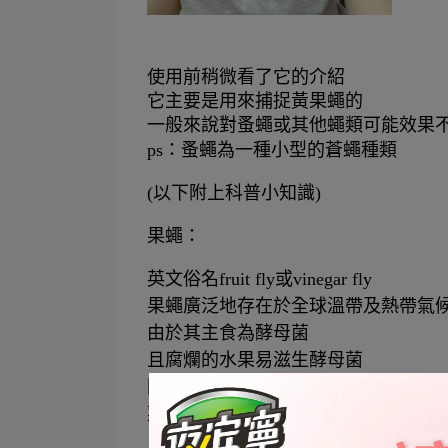
使用前稍微看了它的介紹
它主要是用來捕捉黃果蠅的
一般來說對蚤蠅或其他蠅類可能效果
ps：蚤蠅為一種小型的蒼蠅種類
(以下附上科普小知識)
果蠅：
英文俗名fruit fly或vinegar fly 
果蠅廣泛地存在於全球溫帶及熱帶氣
由於其主食為酵母菌
且腐爛的水果易滋生酵母菌
因此在人類的棲息地內如果園
菜市場等地區內皆可見其蹤跡