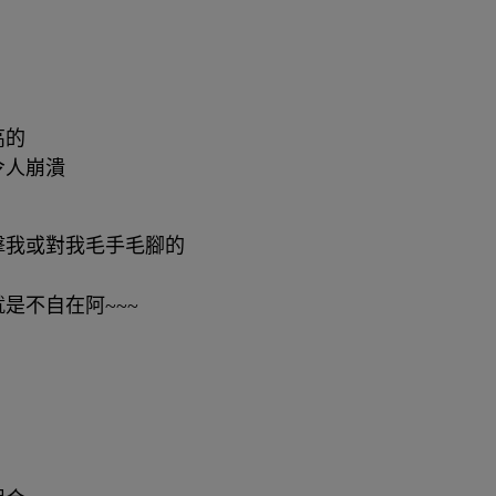
高的
令人崩潰
擊我或對我毛手毛腳的
是不自在阿~~~