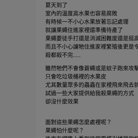
夏天到了
室內的溫度高水果也容易腐敗
有時候一不小心水果放著忘記處理
就讓果蠅住進家裡還準備待產了
果蠅要徒手打還是消滅困難度還是挺
而且不小心讓牠住進家裡繁殖後更是
殺都殺不完.....
雖然牠們不會像蒼蠅或是蚊子跑來攻
只會吃垃圾桶裡的水果皮
尤其數量眾多的蟲蟲在家裡飛來飛去就
試過一些大家提供給我殺果蠅的方式
卻沒什麼效果
面對這些果蠅怎麼處裡呢？
果蠅怕什麼呢？