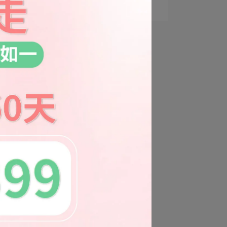
霧，大人小孩都適⋯
獲