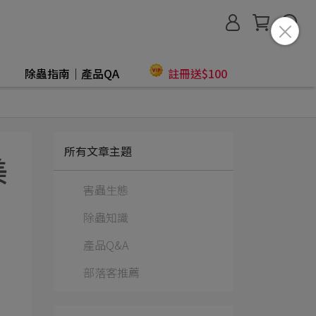
除蟲指南│產品QA
註冊送$100
所有文章主題
美
害蟲生態
除蟲知識
產品Q&A
部落客推薦