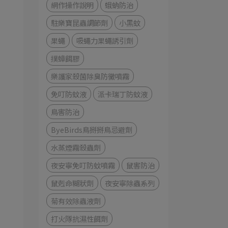
網作操作說明
蛾蚋防治
駐樂寶昆蟲調節劑
小黑蚊
果蠅
吸蠅力果蠅誘引劑
撲蟑餌膠
樂護家殺菌除臭防黴噴霧
免叮防蚊液
派卡瑞丁防蚊液
鳥害防治
ByeBirds鳥掰掰鳥忌避劑
水蒸煙霧殺蟲劑
夜安寧免叮防蚊噴霧
鼠害防治
鼠剋命糊狀劑
夜安寧除蟲系列
菊有效除蟲液劑
打火隊抗濕性餌劑