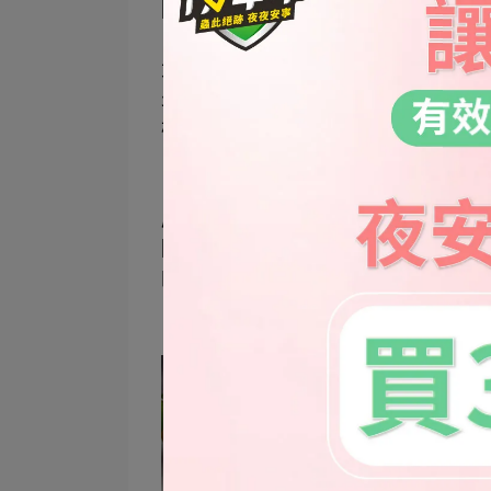
除了南北極外
目前至少有1000個以上的果蠅物種被
大部分的物種以腐爛的水果或植物體
少部分則只取用真菌
樹液或花粉為其食物
店家很貼心
除了果蠅引誘劑還附了一個外觀可愛
的樣子