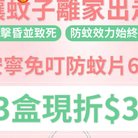
發現
為食
蘋果造型的容器讓我不會直接的看到蟲蟲們密密麻麻被捕