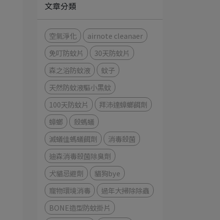
文章分類
空氣淨化
airnote cleanaer
免叮防蚊片
30天防蚊片
森之浴防蚊液
蚊子
天然防蚊液驅小黑蚊
100天防蚊片
拜沛達蟑螂餌劑
蟑螂
殺螞蟻
滅蟻佳螞蟻餌劑
消毒殺菌
迪森消毒殺菌除臭劑
犬貓忌避劑
貓狗bye
寵物環境消毒
過年大掃除除蟲
BONE造型防蚊掛片