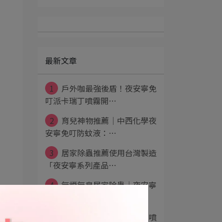
最新文章
1
戶外咖最強後盾！夜安寧免
叮派卡瑞丁噴霧開⋯
2
育兒神物推薦｜中西化學夜
安寧免叮防蚊液：⋯
3
居家除蟲推薦使用台灣製造
「夜安寧系列產品⋯
4
無煙無臭居家除蟲│夜安寧
殺蟲品牌系列│中⋯
5
夜安寧免叮派卡瑞丁防蚊噴