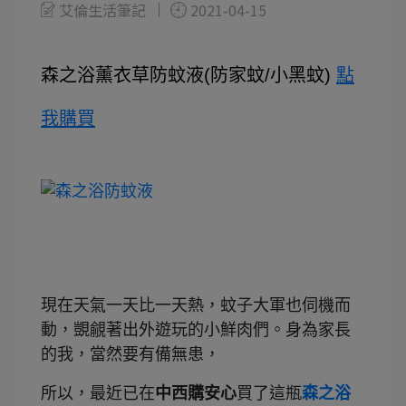
艾倫生活筆記
2021-04-15
森之浴薰衣草防蚊液(防家蚊/小黑蚊)
點
我購買
現在天氣一天比一天熱，蚊子大軍也伺機而
動，覬覦著出外遊玩的小鮮肉們。身為家長
的我，當然要有備無患，
所以，最近已在
中西購安心
買了這瓶
森之浴