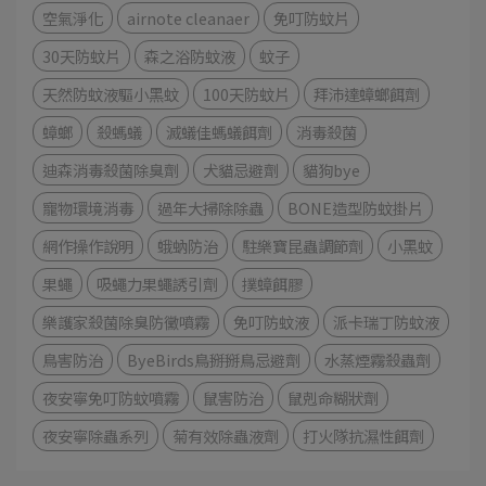
空氣淨化
airnote cleanaer
免叮防蚊片
30天防蚊片
森之浴防蚊液
蚊子
天然防蚊液驅小黑蚊
100天防蚊片
拜沛達蟑螂餌劑
蟑螂
殺螞蟻
滅蟻佳螞蟻餌劑
消毒殺菌
迪森消毒殺菌除臭劑
犬貓忌避劑
貓狗bye
寵物環境消毒
過年大掃除除蟲
BONE造型防蚊掛片
網作操作說明
蛾蚋防治
駐樂寶昆蟲調節劑
小黑蚊
果蠅
吸蠅力果蠅誘引劑
撲蟑餌膠
樂護家殺菌除臭防黴噴霧
免叮防蚊液
派卡瑞丁防蚊液
鳥害防治
ByeBirds鳥掰掰鳥忌避劑
水蒸煙霧殺蟲劑
夜安寧免叮防蚊噴霧
鼠害防治
鼠剋命糊狀劑
夜安寧除蟲系列
菊有效除蟲液劑
打火隊抗濕性餌劑