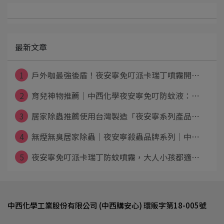
最新文章
1
戶外咖最強後盾！夜安寧免叮派卡瑞丁噴霧開⋯
2
育兒神物推薦｜中西化學夜安寧免叮防蚊液：⋯
3
居家除蟲推薦使用台灣製造「夜安寧系列產品⋯
4
無煙無臭居家除蟲│夜安寧殺蟲品牌系列│中⋯
5
夜安寧免叮派卡瑞丁防蚊噴霧，大人小孩都適⋯
中西化學工業股份有限公司 (中西購安心) 環販字第18-005號