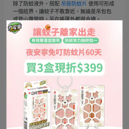
除了防蚊液外，搭配
吊掛防蚊片
使用可形成
一個結界，讓蚊子不敢靠近，無論是吊包包
或登山露營時，吊在帳篷外都很合適。
現在帶孩子們出外、郊遊、踏青，必備的防
蚊神器就是這兩樣：
吊掛防蚊片
及 這瓶
森之
浴防蚊液
。有了它們小鮮肉們就不用再怕蚊
蟲叮咬了！