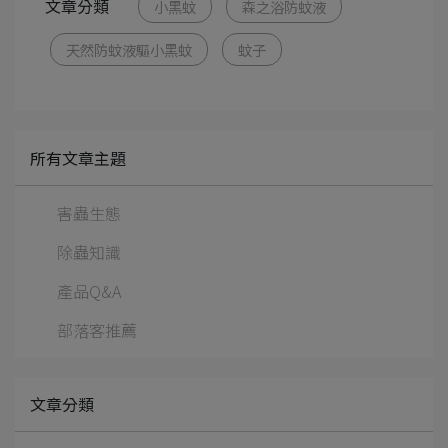
文章分類
小黑蚊
森之浴防蚊液
天然防蚊液驅小黑蚊
蚊子
所有文章主題
害蟲生態
除蟲知識
產品Q&A
部落客推薦
文章分類