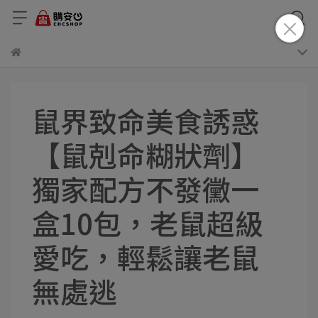
鼠界致命美食誘惑
【鼠剋命糊狀劑】
獨家配方不發黴一
盒10包，老鼠超級
愛吃，輕鬆讓老鼠
無處逃