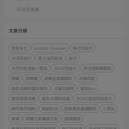
部落客推薦
文章分類
空氣淨化
airnote cleanaer
免叮防蚊片
30天防蚊片
森之浴防蚊液
蚊子
天然防蚊液驅小黑蚊
100天防蚊片
拜沛達蟑螂餌劑
蟑螂
殺螞蟻
滅蟻佳螞蟻餌劑
消毒殺菌
迪森消毒殺菌除臭劑
犬貓忌避劑
貓狗bye
寵物環境消毒
過年大掃除除蟲
BONE造型防蚊掛片
網作操作說明
蛾蚋防治
駐樂寶昆蟲調節劑
小黑蚊
果蠅
吸蠅力果蠅誘引劑
撲蟑餌膠
樂護家殺菌除臭防黴噴霧
免叮防蚊液
派卡瑞丁防蚊液