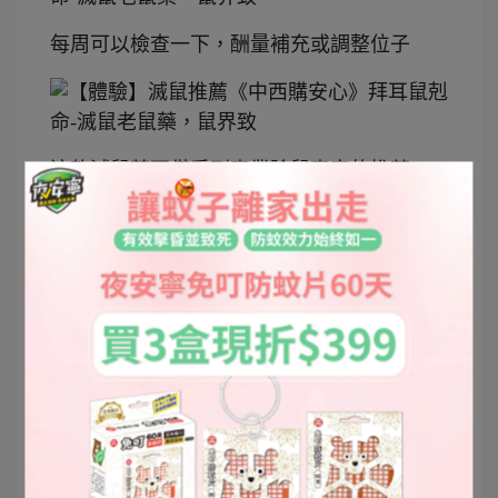
每周可以檢查一下，酬量補充或調整位子
這款滅鼠藥不僅受到專業除鼠專家的推薦，
更是家中滅鼠的最佳選擇
1周後我就看到一隻倒在樓梯口了，拜耳鼠剋
命-滅鼠老鼠藥的成分是抗凝血劑
所以藥效發揮後，老鼠會有內出血的症狀，
會影響牠們的行動與判斷力，並往光源和水
源的地方死去，省了還要去找屍體的問題