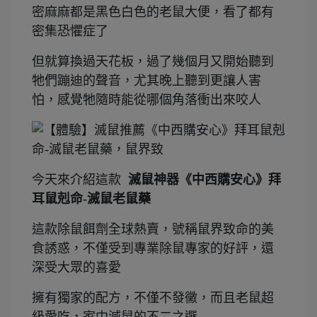
密麻麻都是黑色白色的老鼠大便，看了都有
密集恐懼症了
但就算換過天花板，過了幾個月又開始聽到
牠們蹦迪的聲音，尤其晚上聽到更讓人害
怕，感覺牠隨時能從哪個角落衝出來咬人
今天來介紹這款
滅鼠神器《中西購安心》拜
耳鼠剋命-滅鼠老鼠藥
這款除鼠餌劑全球熱賣，號稱鼠界致命的美
食誘惑，不僅受到專業除鼠專家的好評，還
深受大眾的喜愛
擁有獨家的配方，不僅不發黴，而且老鼠超
級愛吃，家中滅鼠的不二之選