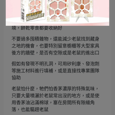
除了靠老鼠藥以外，平時也要勤勞打掃環
境，餅乾零食都要收納好
不要過多囤積雜物，還能減少老鼠找到藏身
之地的機會，也要特別留意櫥櫃等大型家具
後方的牆壁，是否有空隙或是老鼠的進出口
假如有發現不明孔洞，可用矽利康、發泡劑
等施工材料進行填補，或是直接找專業團隊
協助
老鼠怕什麼，牠們怕香茅濃厚的特殊氣味，
只要大量噴灑於老鼠常出沒的地方，或是使
用香茅油沾滿棉球，塞在房間所有隙縫角
落，也能驅趕老鼠