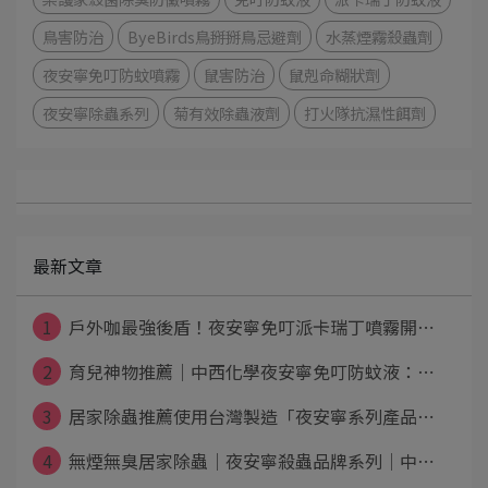
鳥害防治
ByeBirds鳥掰掰鳥忌避劑
水蒸煙霧殺蟲劑
夜安寧免叮防蚊噴霧
鼠害防治
鼠剋命糊狀劑
夜安寧除蟲系列
菊有效除蟲液劑
打火隊抗濕性餌劑
最新文章
1
戶外咖最強後盾！夜安寧免叮派卡瑞丁噴霧開⋯
2
育兒神物推薦｜中西化學夜安寧免叮防蚊液：⋯
3
居家除蟲推薦使用台灣製造「夜安寧系列產品⋯
4
無煙無臭居家除蟲│夜安寧殺蟲品牌系列│中⋯