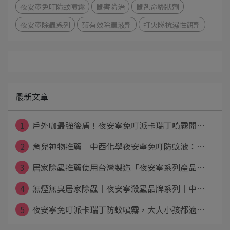
夜安寧免叮防蚊噴霧
鼠害防治
鼠剋命糊狀劑
夜安寧除蟲系列
菊有效除蟲液劑
打火隊抗濕性餌劑
最新文章
1
戶外咖最強後盾！夜安寧免叮派卡瑞丁噴霧開⋯
2
育兒神物推薦｜中西化學夜安寧免叮防蚊液：⋯
3
居家除蟲推薦使用台灣製造「夜安寧系列產品⋯
4
無煙無臭居家除蟲│夜安寧殺蟲品牌系列│中⋯
5
夜安寧免叮派卡瑞丁防蚊噴霧，大人小孩都適⋯