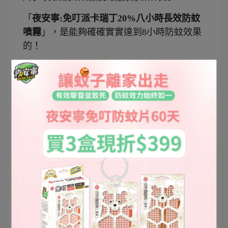
「
夜安寧:免叮派卡瑞丁20%八小時長效防蚊
噴霧
」，是能夠確確實實達到8小時防蚊效果
的！
戶外活動出發前就可以先噴好，出門活動一
整天8小時內都可以防蚊蟲叮咬。
有效防範小黑蚊、家蚊、埃及斑蚊、白線斑
蚊，除了避免變成紅豆冰，也能防禦病媒蚊
傳染登革熱、日本腦炎、茲卡病媒蚊等可怕
的問題。
如果是有下水、流汗、擦汗，還是得要適時
補充才能夠持續發揮效用唷！