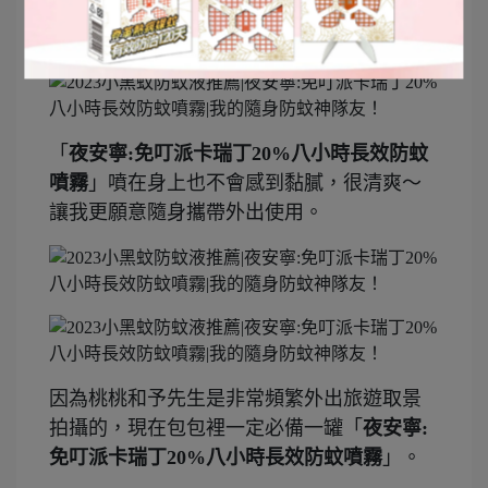
「
夜安寧:免叮派卡瑞丁20%八小時長效防蚊
噴霧
」噴在身上也不會感到黏膩，很清爽～
讓我更願意隨身攜帶外出使用。
因為桃桃和予先生是非常頻繁外出旅遊取景
拍攝的，現在包包裡一定必備一罐「
夜安寧:
免叮派卡瑞丁20%八小時長效防蚊噴霧
」。