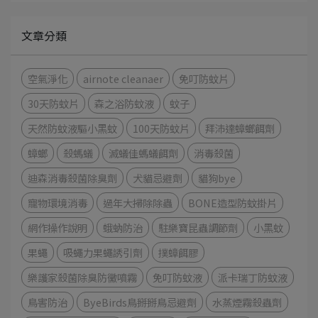
文章分類
空氣淨化
airnote cleanaer
免叮防蚊片
30天防蚊片
森之浴防蚊液
蚊子
天然防蚊液驅小黑蚊
100天防蚊片
拜沛達蟑螂餌劑
蟑螂
殺螞蟻
滅蟻佳螞蟻餌劑
消毒殺菌
迪森消毒殺菌除臭劑
犬貓忌避劑
貓狗bye
寵物環境消毒
過年大掃除除蟲
BONE造型防蚊掛片
網作操作說明
蛾蚋防治
駐樂寶昆蟲調節劑
小黑蚊
果蠅
吸蠅力果蠅誘引劑
撲蟑餌膠
樂護家殺菌除臭防黴噴霧
免叮防蚊液
派卡瑞丁防蚊液
鳥害防治
ByeBirds鳥掰掰鳥忌避劑
水蒸煙霧殺蟲劑