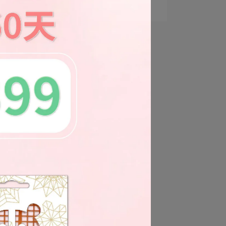
霧，大人小孩都適⋯