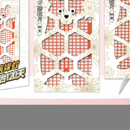
降唷
充噴霧
防蚊液
會因為蚊子叮咬後特別腫大