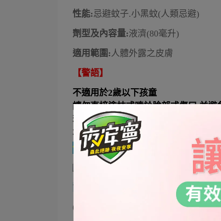
性能:
忌避蚊子.小黑蚊(人類忌避)
劑型及內容量:
液濟(80毫升)
適用範圍:
人體外露之皮膚
【警語】
不適用於2歲以下孩童
請勿直接塗抹或噴於臉部或傷口,並避
若有過敏現象請立即停止使用
​​​​​​本產品含Linalool(CAS No.70-70-6
使用前先看標示
世衛組織 公認有效
(Picaridin)派卡瑞丁20%