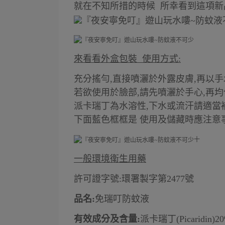
就在不知所措的時候 所幸看到這項新
來看看外盒包裝 使用方式:
充分搖勻,直接噴灑於外露皮膚,再以手
若欲使用於臉部,請先噴灑於手心,再均
派卡瑞丁為水溶性,下水或流汗請適當
下面藍色框框是 使用及儲藏時應注意
十
一般環境衛生用藥
許可證字號:環署製字第2477號
品名:
免瑞叮防蚊液
有效成分及含量:
派卡瑞丁(Picaridin)20