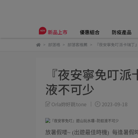
優惠組合
防疫產品
新品上市
部落格
部落客推薦
『夜安寧免叮派卡瑞丁』
『夜安寧免叮派
液不可少
Orla妳好跳tone
2023-09-18
放暑假喽~ (出遊最佳時機) 每逢暑