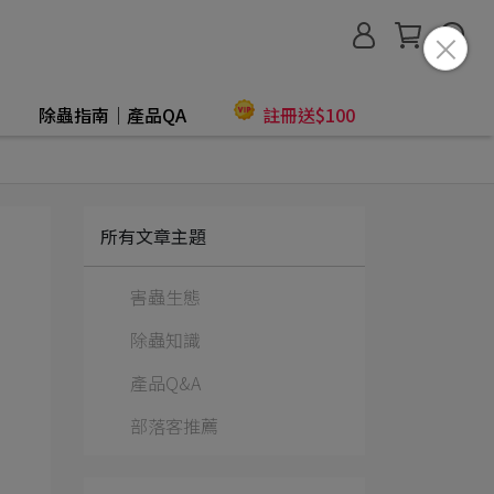
除蟲指南│產品QA
註冊送$100
所有文章主題
害蟲生態
除蟲知識
產品Q&A
部落客推薦