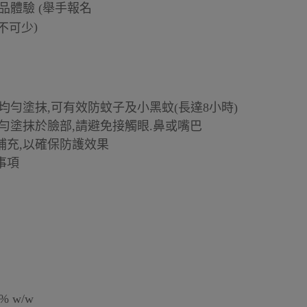
品體驗 (舉手報名
)
均勻塗抹,可有效防蚊子及小黑蚊(長達8小時)
勻塗抹於臉部,請避免接觸眼.鼻或嘴巴
補充,以確保防護效果
事項
% w/w