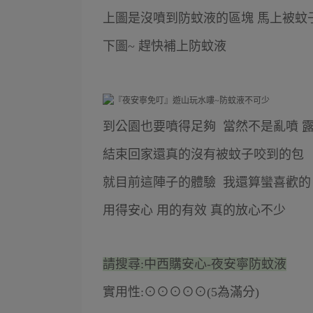
上圖是沒噴到防蚊液的區塊 馬上被蚊子
下圖~ 趕快補上防蚊液
到公園也要噴得足夠 當然不是亂噴 
結束回家還真的沒有被蚊子咬到的包
就目前這陣子的體驗 我還算蠻喜歡的
用得安心 用的有效 真的放心不少
請搜尋:中西購安心-夜安寧防蚊液
實用性:⊙⊙⊙⊙⊙(5為滿分)