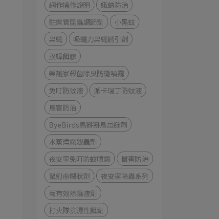
網作操作說明
蛾蚋防治
駐樂寶昆蟲調節劑
小黑蚊
果蠅
吸蠅力果蠅誘引劑
撲蟑餌膠
樂護家殺菌除臭防黴噴霧
免叮防蚊液
派卡瑞丁防蚊液
鳥害防治
ByeBirds鳥掰掰鳥忌避劑
水蒸煙霧殺蟲劑
夜安寧免叮防蚊噴霧
鼠害防治
鼠剋命糊狀劑
夜安寧除蟲系列
菊有效除蟲液劑
打火隊抗濕性餌劑