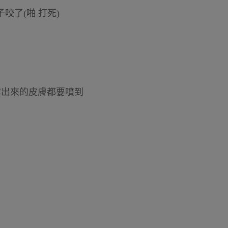
咬了(啪 打死)
露出來的皮膚都要噴到