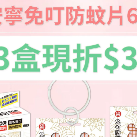
病媒蚊
叮咬
或肌膚碰水候補噴,方可持續防蚊)
及2歲以上孩童可用