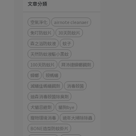
文章分類
空氣淨化
airnote cleanaer
免叮防蚊片
30天防蚊片
森之浴防蚊液
蚊子
天然防蚊液驅小黑蚊
100天防蚊片
拜沛達蟑螂餌劑
蟑螂
殺螞蟻
滅蟻佳螞蟻餌劑
消毒殺菌
迪森消毒殺菌除臭劑
犬貓忌避劑
貓狗bye
寵物環境消毒
過年大掃除除蟲
BONE造型防蚊掛片