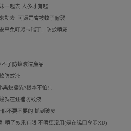
妹一起去 人多才有趣
來動去 可還是會被蚊子偷襲
夜安寧免叮派卡瑞丁」防蚊噴霧
少不了防蚊液這產品
0款防蚊液
蚊變異?根本不怕!!..
分鐘就在狂補防蚊液
一個不要不要的 抓到破皮
 噴了效果有限 不噴更沒用(是在繞口令嗎XD)