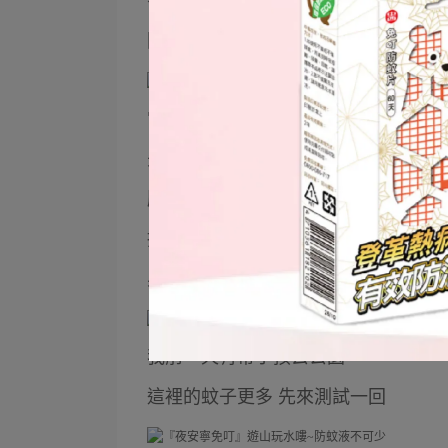
答案是~~ 被蚊子偷襲的狀態 明顯下
因為我在玩水的關係 所以要一直去補
當然不只噴自己 連小孩的全身都噴上
先說 我家小兒子到現在4歲多~還是
腫到都要給他喝藥水消腫...
接著很明顯當天結束玩水回到家~
身上沒有去溪邊被蚊子叮咬痕跡
我前一天有帶小孩去公園
這裡的蚊子更多 先來測試一回