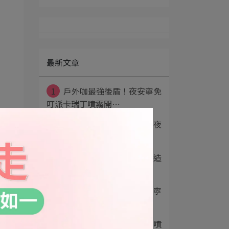
最新文章
1
戶外咖最強後盾！夜安寧免
叮派卡瑞丁噴霧開⋯
2
育兒神物推薦｜中西化學夜
安寧免叮防蚊液：⋯
3
居家除蟲推薦使用台灣製造
「夜安寧系列產品⋯
4
無煙無臭居家除蟲│夜安寧
殺蟲品牌系列│中⋯
5
夜安寧免叮派卡瑞丁防蚊噴