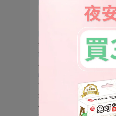
長效防蚊 杜絕病媒傳染
可預防小黑蚊.登革熱.日本腦炎.茲卡
※經實驗證實可有效防止家蚊.斑紋類
台灣獨家配方 親膚不黏膩
派卡瑞丁水溶性成分.清爽不黏膚(流汗
不含刺激成分
不含樟腦.色素...等化學添加物,孕婦
其實打了這麼多外盒的資訊
大家最想知道的還是我的使用後心得
我這就來告訴你們親身體驗