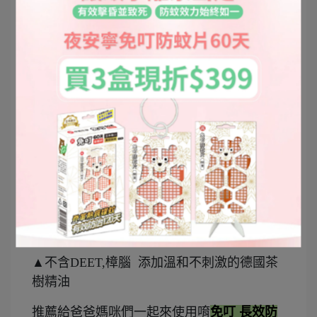
小憩時也別忘了再適量補充防蚊液唷!!
▲躲在樹蔭下的貝蓓 這次實測
免叮 長效防蚊
液
使用後幾乎都沒有蚊蟲靠近
也減少被蚊子,小黑蚊騷擾的機會
額外添加了🍃
茶樹精油
和💧
保濕因子
噴完不會黏膩或乾澀，使用後非常舒爽不黏
膩
▲不含DEET,樟腦 添加溫和不刺激的德國茶
樹精油
推薦給爸爸媽咪們一起來使用唷
免叮 長效防