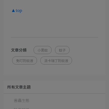
▲top
文章分類
小黑蚊
蚊子
免叮防蚊液
派卡瑞丁防蚊液
所有文章主題
害蟲生態