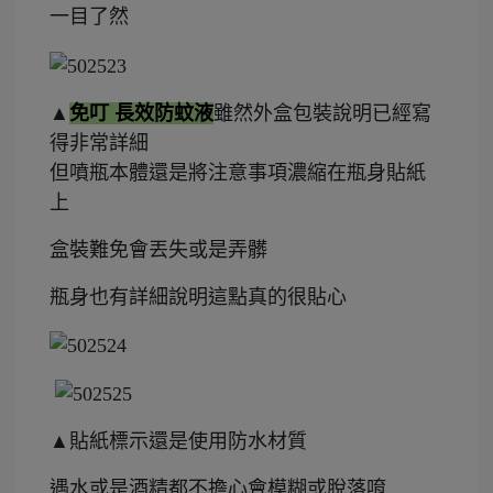
一目了然
▲
免叮 長效防蚊液
雖然外盒包裝說明已經寫
得非常詳細
但噴瓶本體還是將注意事項濃縮在瓶身貼紙
上
盒裝難免會丟失或是弄髒
瓶身也有詳細說明這點真的很貼心
▲貼紙標示還是使用防水材質
遇水或是酒精都不擔心會模糊或脫落唷