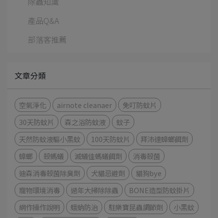
除蟲知識
產品Q&A
部落客推薦
文章分類
空氣淨化
airnote cleanaer
免叮防蚊片
30天防蚊片
森之浴防蚊液
蚊子
天然防蚊液驅小黑蚊
100天防蚊片
拜沛達蟑螂餌劑
蟑螂
殺螞蟻
滅蟻佳螞蟻餌劑
消毒殺菌
迪森消毒殺菌除臭劑
犬貓忌避劑
貓狗bye
寵物環境消毒
過年大掃除除蟲
BONE造型防蚊掛片
網作操作說明
蛾蚋防治
駐樂寶昆蟲調節劑
小黑蚊