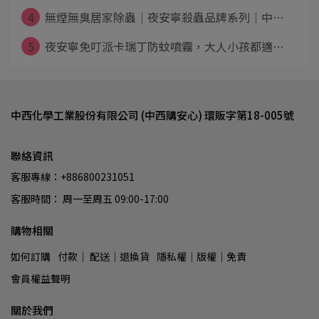
4
無煙無臭居家除蟲│夜安寧殺蟲品牌系列│中⋯
5
夜安寧免叮派卡瑞丁防蚊噴霧，大人小孩都適⋯
中西化學工業股份有限公司 (中西購安心) 環販字第18-005號
聯絡資訊
客服專線：+886800231051
客服時間： 周一至周五 09:00-17:00
購物相關
如何訂購
付款│ 配送│退換貨
隱私權│版權│免責
會員權益聲明
關於我們