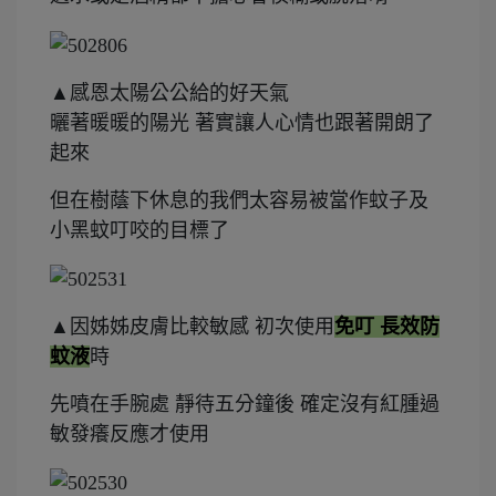
▲感恩太陽公公給的好天氣
曬著暖暖的陽光 著實讓人心情也跟著開朗了
起來
但在樹蔭下休息的我們太容易被當作蚊子及
小黑蚊叮咬的目標了
▲因姊姊皮膚比較敏感 初次使用
免叮 長效防
蚊液
時
先噴在手腕處 靜待五分鐘後 確定沒有紅腫過
敏發癢反應才使用