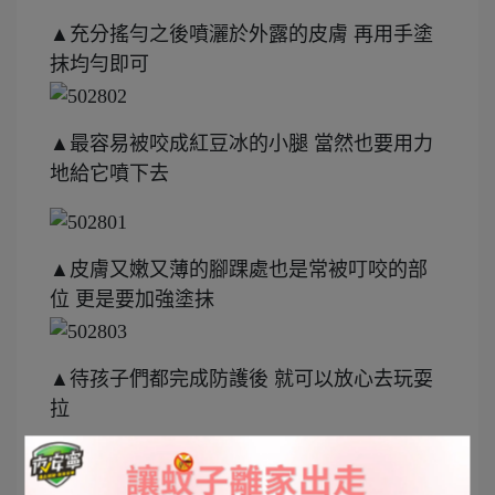
▲充分搖勻之後噴灑於外露的皮膚 再用手塗
抹均勻即可
▲最容易被咬成紅豆冰的小腿 當然也要用力
地給它噴下去
▲皮膚又嫩又薄的腳踝處也是常被叮咬的部
位 更是要加強塗抹
▲待孩子們都完成防護後 就可以放心去玩耍
拉
但記得提醒孩子們 大熱天汗流浹背要補充水
分