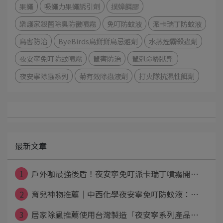
果蠅
吸蠅力果蠅誘引劑
撲蟑餌膠
樂護家殺菌除臭防黴噴霧
免叮防蚊液
派卡瑞丁防蚊液
鳥害防治
ByeBirds鳥掰掰鳥忌避劑
水蒸煙霧殺蟲劑
夜安寧免叮防蚊噴霧
鼠害防治
鼠剋命糊狀劑
夜安寧除蟲系列
菊有效除蟲液劑
打火隊抗濕性餌劑
最新文章
1
戶外咖最強後盾！夜安寧免叮派卡瑞丁噴霧開⋯
2
育兒神物推薦｜中西化學夜安寧免叮防蚊液：⋯
3
居家除蟲推薦使用台灣製造「夜安寧系列產品⋯