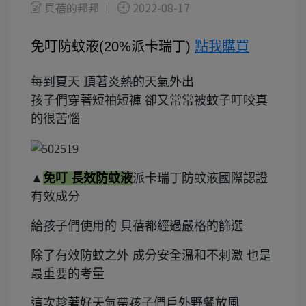
貝蓓的邦邦
2022-08-17
免叮防蚊液(20%派卡瑞丁)
點我購買
每到夏天 頂著炎熱的天氣外出
孩子們穿著短袖短褲 卻又常常被蚊子叮咬真
的很苦惱
▲
免叮 長效防蚊液
派卡瑞丁防蚊液國際認證
有效成分
給孩子們使用的 貝蓓都經過嚴格的篩選
除了有效防蚊之外 成分安全溫和不刺激 也是
最重要的考量
這次趁著好天氣帶孩子們戶外野餐放風